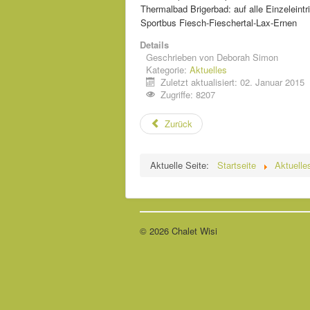
Thermalbad Brigerbad: auf alle Einzeleintri
/
Sportbus Fiesch-Fieschertal-Lax-Ernen
5
Details
Geschrieben von
Deborah Simon
Kategorie:
Aktuelles
Zuletzt aktualisiert: 02. Januar 2015
Zugriffe: 8207
Zurück
Aktuelle Seite:
Startseite
Aktuelle
© 2026 Chalet Wisi