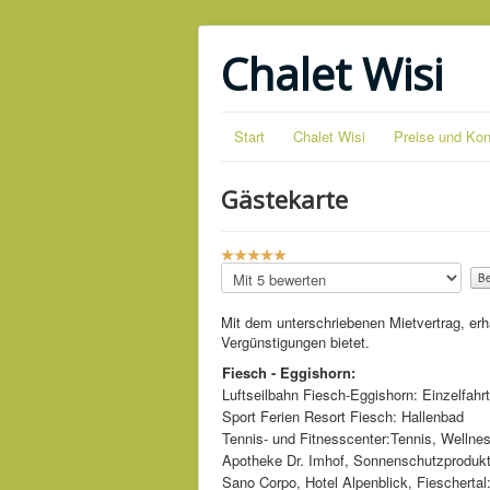
Chalet Wisi
Start
Chalet Wisi
Preise und Kon
Gästekarte
B
e
Bitte
w
bewerten
e
Mit dem unterschriebenen Mietvertrag, erha
r
Vergünstigungen bietet.
t
u
Fiesch - Eggishorn:
n
Luftseilbahn Fiesch-Eggishorn: Einzelfahrt
g
Sport Ferien Resort Fiesch: Hallenbad
:
Tennis- und Fitnesscenter:Tennis, Wellne
Apotheke Dr. Imhof, Sonnenschutzproduk
5
Sano Corpo, Hotel Alpenblick, Fiescherta