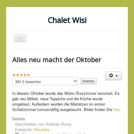
Chalet Wisi
Navigation
an/aus
Start
Alles neu macht der Oktober
Chalet Wisi
Preise und Kontakt
B
e
Bitte
Anfahrt
w
bewerten
e
In diesem Oktober wurde das Wohn-/Esszimmer renoviert. Es
Wetter
r
gab neu Möbel, neue Teppiche und die Küche wurde
t
Umgebung
umgebaut. Außerdem wurden die Matratzen im ersten
u
Schlafzimmer turnusmäßig ausgetaucht. Bilder finden Sie
hier
.
n
Impressum u. Datenschutz
g
Details
:
Geschrieben von
Aktuelles
Andreas Rump
Kategorie:
Aktuelles
5