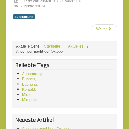
Zuletzt aktualisiert: 18. Oktober 2015
Zugriffe: 11674
/
Ausstattung
5
Weiter
Aktuelle Seite:
Startseite
Aktuelles
Alles neu macht der Oktober
Beliebte Tags
Ausstattung
Buchen,
Buchung,
Kontakt,
Miete,
Mietpreis,
Neueste Artikel
Alles neu macht der Oktober